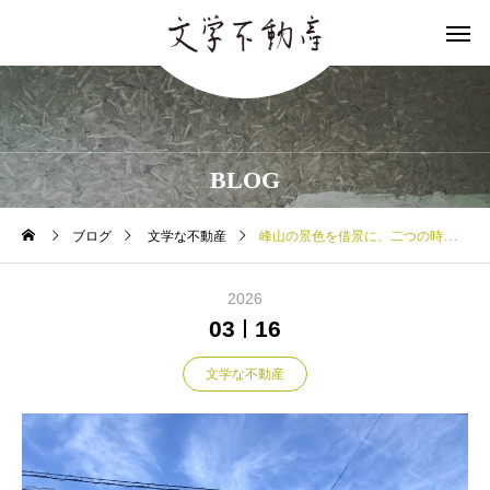
BLOG
ブログ
文学な不動産
峰山の景色を借景に、二つの時間が流れる住まい
2026
03
16
文学な不動産