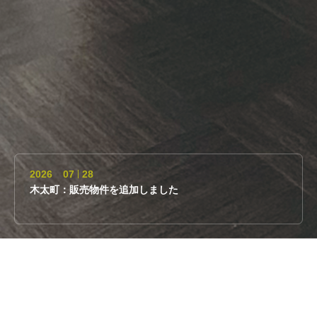
2026
07
28
木太町：販売物件を追加しました
ここは「物語のある家」に出会う場所
［紡ぐ］・［編む］・［結ぶ］